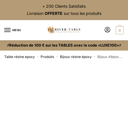
+ 200 Clients Satisfaits
Livraison
OFFERTE
sur tous les produits
MENU
0
⚡Réduction de 100 € sur les TABLES avec le code «LUXE100»⚡
Table résine epoxy
Produits
Bijoux résine époxy
Bijoux d’époxy et bois émeraude
»
»
»