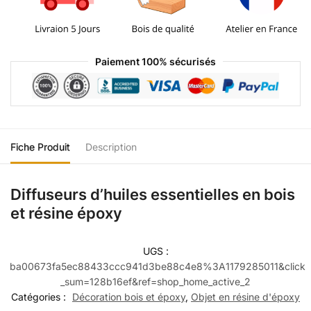
Paiement 100% sécurisés
Fiche Produit
Description
Diffuseurs d’huiles essentielles en bois
et résine époxy
UGS :
ba00673fa5ec88433ccc941d3be88c4e8%3A1179285011&click
_sum=128b16ef&ref=shop_home_active_2
Catégories :
Décoration bois et époxy
,
Objet en résine d'époxy