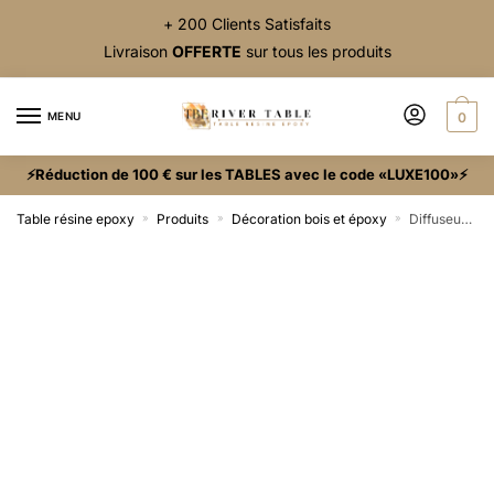
+ 200 Clients Satisfaits
Livraison
OFFERTE
sur tous les produits
MENU
0
⚡Réduction de 100 € sur les TABLES avec le code «LUXE100»⚡
Table résine epoxy
Produits
Décoration bois et époxy
Diffuseur d’huiles essentielles en bois et époxy
»
»
»