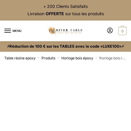
+ 200 Clients Satisfaits
Livraison
OFFERTE
sur tous les produits
MENU
0
⚡Réduction de 100 € sur les TABLES avec le code «LUXE100»⚡
Table résine epoxy
Produits
Horloge bois époxy
!horloge bois resine epoxy
»
»
»