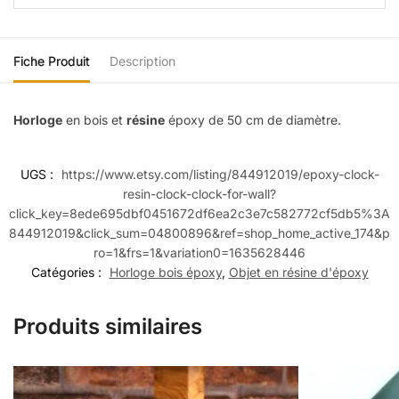
Fiche Produit
Description
Horloge
en bois et
résine
époxy de 50 cm de diamètre.
UGS :
https://www.etsy.com/listing/844912019/epoxy-clock-
resin-clock-clock-for-wall?
click_key=8ede695dbf0451672df6ea2c3e7c582772cf5db5%3A
844912019&click_sum=04800896&ref=shop_home_active_174&p
ro=1&frs=1&variation0=1635628446
Catégories :
Horloge bois époxy
,
Objet en résine d'époxy
Produits similaires