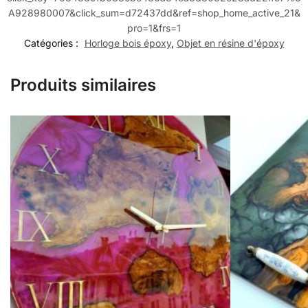
A928980007&click_sum=d72437dd&ref=shop_home_active_21&
pro=1&frs=1
Catégories :
Horloge bois époxy
,
Objet en résine d'époxy
Produits similaires