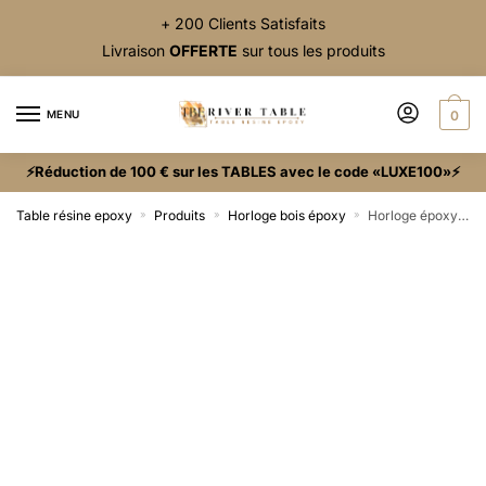
+ 200 Clients Satisfaits
Livraison
OFFERTE
sur tous les produits
MENU
0
⚡Réduction de 100 € sur les TABLES avec le code «LUXE100»⚡
Table résine epoxy
Produits
Horloge bois époxy
Horloge époxy bleu clair
»
»
»