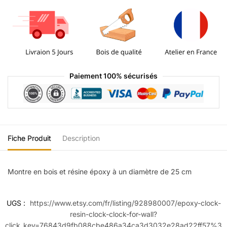
Paiement 100% sécurisés
Fiche Produit
Description
Montre en bois et résine époxy à un diamètre de 25 cm
UGS :
https://www.etsy.com/fr/listing/928980007/epoxy-clock-
resin-clock-clock-for-wall?
click_key=76843d9fb088cbe486a34ca3d3032e28ad22ff57%3