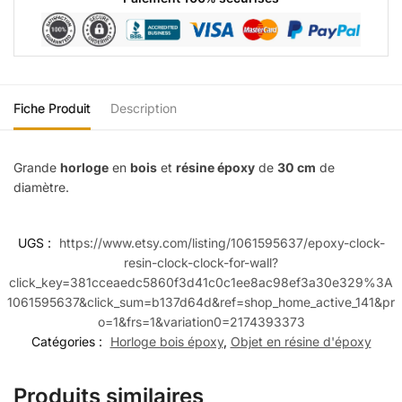
Fiche Produit
Description
Grande
horloge
en
bois
et
résine époxy
de
30 cm
de
diamètre.
UGS :
https://www.etsy.com/listing/1061595637/epoxy-clock-
resin-clock-clock-for-wall?
click_key=381cceaedc5860f3d41c0c1ee8ac98ef3a30e329%3A
1061595637&click_sum=b137d64d&ref=shop_home_active_141&pr
o=1&frs=1&variation0=2174393373
Catégories :
Horloge bois époxy
,
Objet en résine d'époxy
Produits similaires