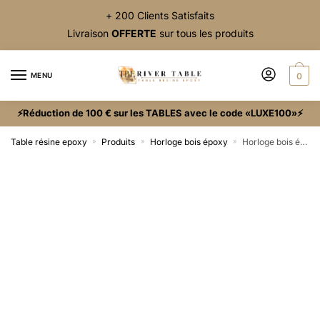
+ 200 Clients Satisfaits
Livraison
OFFERTE
sur tous les produits
MENU
0
⚡Réduction de 100 € sur les TABLES avec le code «LUXE100»⚡
Table résine epoxy
Produits
Horloge bois époxy
Horloge bois époxy bleu
»
»
»