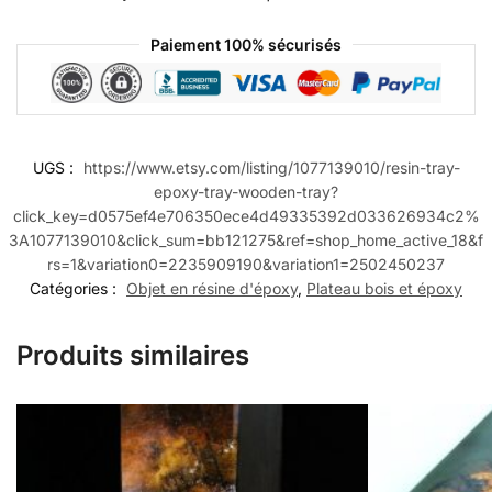
Paiement 100% sécurisés
UGS :
https://www.etsy.com/listing/1077139010/resin-tray-
epoxy-tray-wooden-tray?
click_key=d0575ef4e706350ece4d49335392d033626934c2%
3A1077139010&click_sum=bb121275&ref=shop_home_active_18&f
rs=1&variation0=2235909190&variation1=2502450237
Catégories :
Objet en résine d'époxy
,
Plateau bois et époxy
Produits similaires