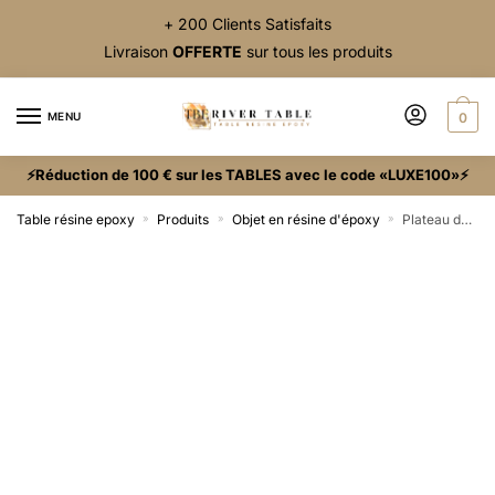
+ 200 Clients Satisfaits
Livraison
OFFERTE
sur tous les produits
MENU
0
⚡Réduction de 100 € sur les TABLES avec le code «LUXE100»⚡
Table résine epoxy
Produits
Objet en résine d'époxy
Plateau de service en époxy bleu nuit
»
»
»