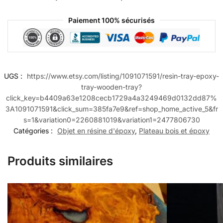
Paiement 100% sécurisés
UGS :
https://www.etsy.com/listing/1091071591/resin-tray-epoxy-
tray-wooden-tray?
click_key=b4409a63e1208cecb1729a4a3249469d0132dd87%
3A1091071591&click_sum=385fa7e9&ref=shop_home_active_5&fr
s=1&variation0=2260881019&variation1=2477806730
Catégories :
Objet en résine d'époxy
,
Plateau bois et époxy
Produits similaires