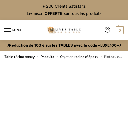
+ 200 Clients Satisfaits
Livraison
OFFERTE
sur tous les produits
MENU
0
⚡Réduction de 100 € sur les TABLES avec le code «LUXE100»⚡
Table résine epoxy
Produits
Objet en résine d'époxy
Plateau en résine de repas
»
»
»