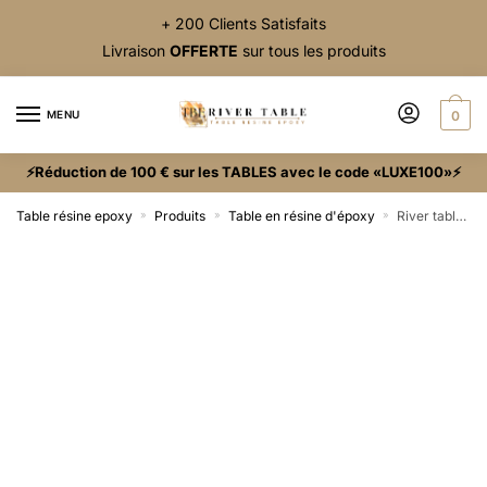
+ 200 Clients Satisfaits
Livraison
OFFERTE
sur tous les produits
MENU
0
⚡Réduction de 100 € sur les TABLES avec le code «LUXE100»⚡
Table résine epoxy
Produits
Table en résine d'époxy
River table bleu
»
»
»