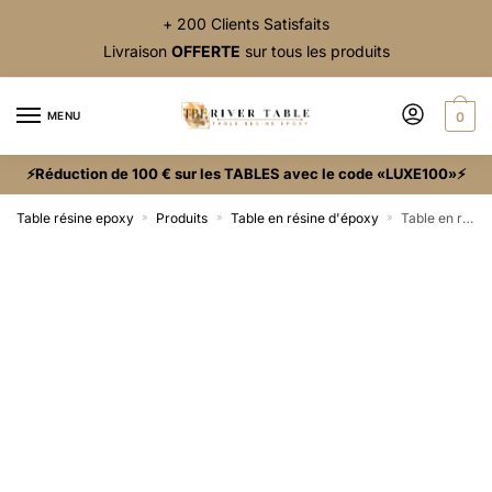
+ 200 Clients Satisfaits
Livraison
OFFERTE
sur tous les produits
MENU
0
⚡Réduction de 100 € sur les TABLES avec le code «LUXE100»⚡
Table résine epoxy
Produits
Table en résine d'époxy
Table en résine transparente
»
»
»