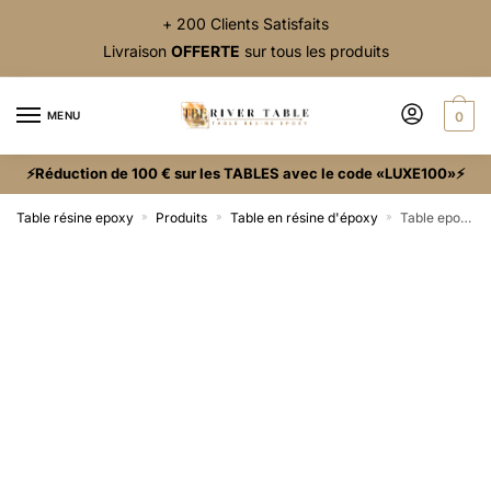
+ 200 Clients Satisfaits
Livraison
OFFERTE
sur tous les produits
MENU
0
⚡Réduction de 100 € sur les TABLES avec le code «LUXE100»⚡
Table résine epoxy
Produits
Table en résine d'époxy
Table epoxy en bois exotique
»
»
»