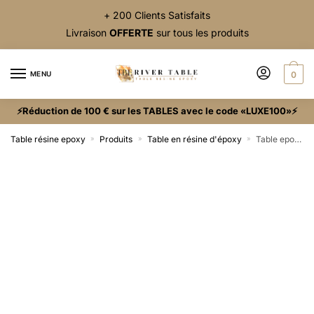
+ 200 Clients Satisfaits
Livraison
OFFERTE
sur tous les produits
MENU
0
⚡Réduction de 100 € sur les TABLES avec le code «LUXE100»⚡
Table résine epoxy
Produits
Table en résine d'époxy
Table epoxy
»
»
»