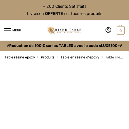
+ 200 Clients Satisfaits
Livraison
OFFERTE
sur tous les produits
MENU
0
⚡Réduction de 100 € sur les TABLES avec le code «LUXE100»⚡
Table résine epoxy
Produits
Table en résine d'époxy
Table rivière verte
»
»
»