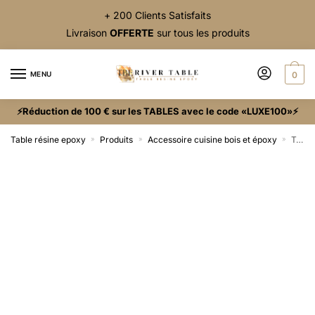
+ 200 Clients Satisfaits
Livraison
OFFERTE
sur tous les produits
MENU
0
⚡Réduction de 100 € sur les TABLES avec le code «LUXE100»⚡
Table résine epoxy
Produits
Accessoire cuisine bois et époxy
Tranche en bois décorée de résine époxy
»
»
»