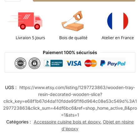
Paiement 100% sécurisés
UGS :
https://www.etsy.com/listing/1297723863/wooden-tray-
resin-decorated-wooden-slice?
click_key=e68f1b67d4da110fdde95f1f6d964c08e53c549d%3A1
297723863&click_sum=44df6bc6&ref=shop_home_active_8&pro
=1&sts=1
Catégories :
Accessoire cuisine bois et époxy
,
Objet en résine
d'époxy