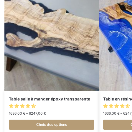
Table salle à manger époxy transparente
Table en résin
1636,00
€
–
6247,00
€
1636,00
€
–
6247
Choix des options