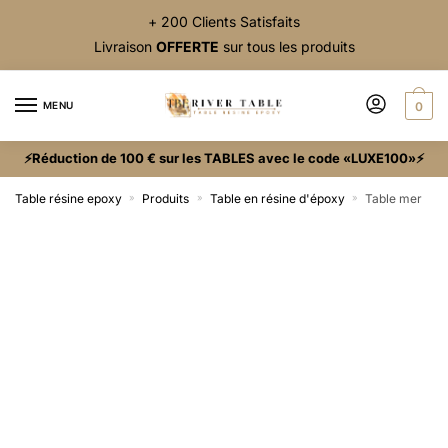
+ 200 Clients Satisfaits
Livraison
OFFERTE
sur tous les produits
MENU
0
⚡Réduction de 100 € sur les TABLES avec le code «LUXE100»⚡
Table résine epoxy
Produits
Table en résine d'époxy
Table mer
»
»
»